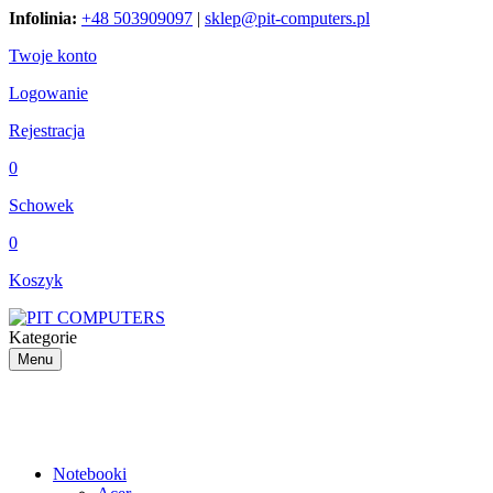
Infolinia:
+48 503909097
|
sklep@pit-computers.pl
Twoje konto
Logowanie
Rejestracja
0
Schowek
0
Koszyk
Kategorie
Menu
Notebooki