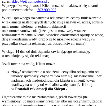
adres:
sklep@pit-computers.pl
.
W przypadku wątpliwości Klient może skontaktować się z nami
pod numerem telefonu:
503 909 097
.
W celu sprawnego rozpatrzenia reklamacji zalecamy umieszczenie
w reklamacji następujących danych: imię i nazwisko, adres, adres e-
mail, numer telefonu, przedmiot reklamacji
oraz numer zamówienia (jeżeli jest to możliwe), wraz ze
wskazaniem żądania Klienta, wszelkie okoliczności opisujące wadę,
datę stwierdzenia wady, oraz o ile to możliwe zdjęcia wady (w
przypadku złożenia reklamacji za pośrednictwem maila).
W ciągu
14 dni
od dnia żądania zawierającego reklamację,
ustosunkujemy się do reklamacji.
Jeżeli towar ma wadę, Klient może:
złożyć oświadczenie o obniżeniu ceny albo odstąpieniu od
umowy sprzedaży, chyba że uda nam się niezwłocznie i bez
nadmiernych niedogodności dla klienta wymienić towar
wadliwy na wolny od wad albo wadę usunąć.
Kliknij
w
Protokół reklamacji dla Sklepu .
Ograniczenie to nie ma zastosowania, jeżeli towar był już
wymieniony lub naprawiany przez nas albo nie uczyniliśmy zadość
obowiązkowi wymiany towaru na wolny od wad lub usunięcia