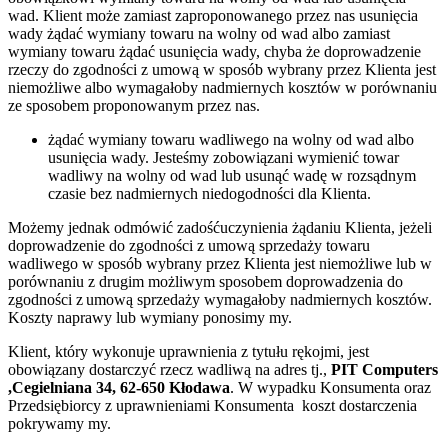
wad. Klient może zamiast zaproponowanego przez nas usunięcia
wady żądać wymiany towaru na wolny od wad albo zamiast
wymiany towaru żądać usunięcia wady, chyba że doprowadzenie
rzeczy do zgodności z umową w sposób wybrany przez Klienta jest
niemożliwe albo wymagałoby nadmiernych kosztów w porównaniu
ze sposobem proponowanym przez nas.
żądać wymiany towaru wadliwego na wolny od wad albo
usunięcia wady. Jesteśmy zobowiązani wymienić towar
wadliwy na wolny od wad lub usunąć wadę w rozsądnym
czasie bez nadmiernych niedogodności dla
K
lienta.
Możemy jednak odmówić zadośćuczynienia żądaniu Klienta, jeżeli
doprowadzenie do zgodności z umową sprzedaży towaru
wadliwego w sposób wybrany przez Klienta jest niemożliwe lub w
porównaniu z drugim możliwym sposobem doprowadzenia do
zgodności z umową sprzedaży wymagałoby nadmiernych kosztów.
Koszty naprawy lub wymiany ponosimy my.
Klient, który wykonuje uprawnienia z tytułu rękojmi, jest
obowiązany dostarczyć rzecz wadliwą na adres tj.,
PIT Computers
,Cegielniana 34, 62-650 Kłodawa
. W wypadku Konsumenta oraz
Przedsiębiorcy z uprawnieniami Konsumenta koszt dostarczenia
pokrywamy my.