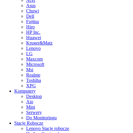
Acer
Asus
Chuwi
Dell
Fujitsu
Hiro
HP Inc.
Huawei
Kruger&Matz
Lenovo
LG
Maxcom
Microsoft
Msi
Realme
Toshiba
XPG
Komputery
Desktop
Aio
Mini
Serwery
Do Monitoringu
Stacje Robocze
Lenovo Stacje robocze