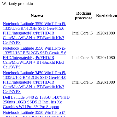
Warianty produktu
Rodzina
Nazwa
Rozdzielczo
procesora
Notebook Latitude 3550 Win11Pro i5-
1335U/8GB/512GB SSD Gen4/15.6
FHD/Integrated/FgrPr/FHD/IR
Intel Core i5
1920x1080
Cam/Mic/WLAN + BT/Backlit Kb/3
Cell/3YPS
Notebook Latitude 3550 Win11Pro i5-
1335U/16GB/512GB SSD Gen4/15.6
FHD/Integrated/FgrPr/FHD/IR
Intel Core i5
1920x1080
Cam/Mic/WLAN + BT/Backlit Kb/3
Cell/3YPS
Notebook Latitude 3450 Win11Pro i5-
1335U/16GB/512GB SSD Gen4/14.0
FHD/Integrated/FgrPr/FHD/IR
Intel Core i5
1920x1080
Cam/Mic/WLAN + BT/Backlit Kb/3
Cell/3YPS
Dell Latitude 5440 i5-1335U 14.0"FHD
250nits 16GB SSD512 Intel Iris Xe
Graphics W11Pro 3Y Pro Support
Notebook Latitude 3550 Win11Pro i7-