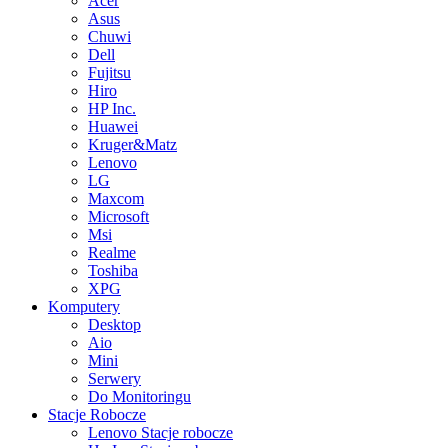
Acer
Asus
Chuwi
Dell
Fujitsu
Hiro
HP Inc.
Huawei
Kruger&Matz
Lenovo
LG
Maxcom
Microsoft
Msi
Realme
Toshiba
XPG
Komputery
Desktop
Aio
Mini
Serwery
Do Monitoringu
Stacje Robocze
Lenovo Stacje robocze