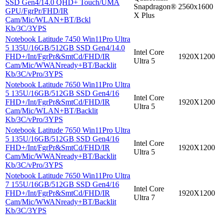
SSD Gen4/14.0 QHD+ Touch/UMA
Snapdragon®
2560x1600
GPU/FgrPr/FHD/IR
X Plus
Cam/Mic/WLAN+BT/Bckl
Kb/3C/3YPS
Notebook Latitude 7450 Win11Pro Ultra
5 135U/16GB/512GB SSD Gen4/14.0
Intel Core
FHD+/Int/FgrPr&SmtCd/FHD/IR
1920X1200
Ultra 5
Cam/Mic/WWANready+BT/Backlit
Kb/3C/vPro/3YPS
Notebook Latitude 7650 Win11Pro Ultra
5 135U/16GB/512GB SSD Gen4/16
Intel Core
FHD+/Int/FgrPr&SmtCd/FHD/IR
1920X1200
Ultra 5
Cam/Mic/WLAN+BT/Backlit
Kb/3C/vPro/3YPS
Notebook Latitude 7650 Win11Pro Ultra
5 135U/16GB/512GB SSD Gen4/16
Intel Core
FHD+/Int/FgrPr&SmtCd/FHD/IR
1920X1200
Ultra 5
Cam/Mic/WWANready+BT/Backlit
Kb/3C/vPro/3YPS
Notebook Latitude 7650 Win11Pro Ultra
7 155U/16GB/512GB SSD Gen4/16
Intel Core
FHD+/Int/FgrPr&SmtCd/FHD/IR
1920X1200
Ultra 7
Cam/Mic/WWANready+BT/Backlit
Kb/3C/3YPS