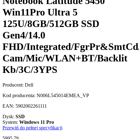
Notebook Latitude 5450
Win11Pro Ultra 5
125U/8GB/512GB SSD
Gen4/14.0
FHD/Integrated/FgrPr&SmtC
Cam/Mic/WLAN+BT/Backlit
Kb/3C/3YPS
Producent:
Dell
Kod producenta:
N006L545014EMEA_VP
EAN:
5902002261111
Dysk:
SSD
System:
Windows 11 Pro
Przewiń do pełnej specyfikacji
5995,79