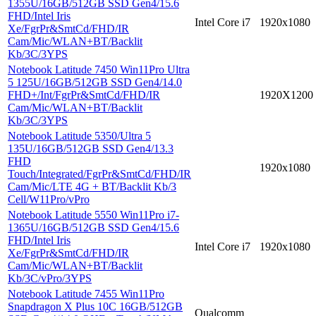
1355U/16GB/512GB SSD Gen4/15.6
FHD/Intel Iris
Intel Core i7
1920x1080
Xe/FgrPr&SmtCd/FHD/IR
Cam/Mic/WLAN+BT/Backlit
Kb/3C/3YPS
Notebook Latitude 7450 Win11Pro Ultra
5 125U/16GB/512GB SSD Gen4/14.0
FHD+/Int/FgrPr&SmtCd/FHD/IR
1920X1200
Cam/Mic/WLAN+BT/Backlit
Kb/3C/3YPS
Notebook Latitude 5350/Ultra 5
135U/16GB/512GB SSD Gen4/13.3
FHD
1920x1080
Touch/Integrated/FgrPr&SmtCd/FHD/IR
Cam/Mic/LTE 4G + BT/Backlit Kb/3
Cell/W11Pro/vPro
Notebook Latitude 5550 Win11Pro i7-
1365U/16GB/512GB SSD Gen4/15.6
FHD/Intel Iris
Intel Core i7
1920x1080
Xe/FgrPr&SmtCd/FHD/IR
Cam/Mic/WLAN+BT/Backlit
Kb/3C/vPro/3YPS
Notebook Latitude 7455 Win11Pro
Snapdragon X Plus 10C 16GB/512GB
Qualcomm