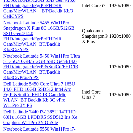
1355U/16GB/512GB SSD Gen4/15.6
FHD/Integrated/FgrPr/FHD/IR
Intel Core i7
1920x1080
Cam/Mic/WLAN + BT/Backlit Kb/3
Cell/3YPS
Notebook Latitude 5455 Win11Pro
Snapdragon X Plus 8C 16GB/512GB
Qualcomm
SSD Gen4/14.0
Snapdragon®
1920x1080
FHD/Integrated/FgrPr/FHD/IR
X Plus
Cam/Mic/WLAN+BT/Backlit
Kb/3C/3YPS
Notebook Latitude 5450 Win11Pro Ultra
5 135U/16GB/512GB SSD Gen4/14.0
FHD/Integrated/FgrPr&SmtCd/FHD/IR
1920x1080
Cam/Mic/WLAN+BT/Backlit
Kb/3C/vPro/3YPS
Dell Latitude 5450 Core Ultra 7 165U
14.0"FHD 16GB SSD512 Intel Arc
Intel Core
FgrPr&SmtCd FHD IR Cam Mic
1920x1080
Ultra 7
WLAN+BT Backlit Kb 3C vPro
W11Pro 3Y PS
Dell Latitude 7440 i7-1365U 14"FHD+
60Hz 16GB LPDDR5 SSD512 Iris Xe
Graphics W11Pro 3Y OnSite
Notebook Latitude 5550 Win11Pro i7-