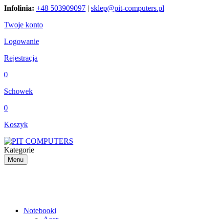
Infolinia:
+48 503909097
|
sklep@pit-computers.pl
Twoje konto
Logowanie
Rejestracja
0
Schowek
0
Koszyk
Kategorie
Menu
Notebooki