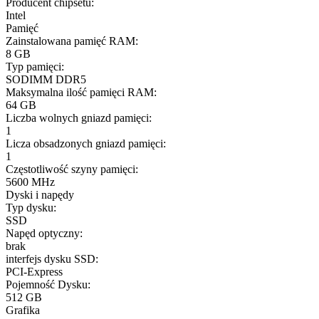
Producent chipsetu:
Intel
Pamięć
Zainstalowana pamięć RAM:
8 GB
Typ pamięci:
SODIMM DDR5
Maksymalna ilość pamięci RAM:
64 GB
Liczba wolnych gniazd pamięci:
1
Licza obsadzonych gniazd pamięci:
1
Częstotliwość szyny pamięci:
5600 MHz
Dyski i napędy
Typ dysku:
SSD
Napęd optyczny:
brak
interfejs dysku SSD:
PCI-Express
Pojemność Dysku:
512 GB
Grafika