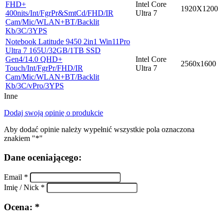
FHD+
Intel Core
1920X1200
400nits/Int/FgrPr&SmtCd/FHD/IR
Ultra 7
Cam/Mic/WLAN+BT/Backlit
Kb/3C/3YPS
Notebook Latitude 9450 2in1 Win11Pro
Ultra 7 165U/32GB/1TB SSD
Gen4/14.0 QHD+
Intel Core
2560x1600
Touch/Int/FgrPr/FHD/IR
Ultra 7
Cam/Mic/WLAN+BT/Backlit
Kb/3C/vPro/3YPS
Inne
Dodaj swoją opinię o produkcie
Aby dodać opinie należy wypełnić wszystkie pola oznaczona
znakiem "*"
Dane oceniającego:
Email *
Imię / Nick *
Ocena: *