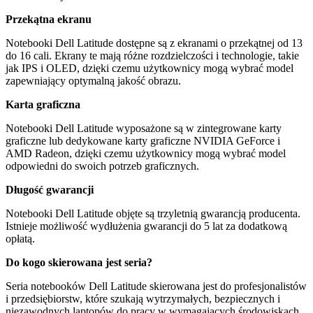
Przekątna ekranu
Notebooki
Dell Latitude
dostępne są z ekranami o przekątnej od 13
do 16 cali. Ekrany te mają różne rozdzielczości i technologie, takie
jak IPS i OLED, dzięki czemu użytkownicy mogą wybrać model
zapewniający optymalną jakość obrazu.
Karta graficzna
Notebooki
Dell Latitude
wyposażone są w zintegrowane karty
graficzne lub dedykowane karty graficzne
NVIDIA GeForce
i
AMD Radeon
, dzięki czemu użytkownicy mogą wybrać model
odpowiedni do swoich potrzeb graficznych.
Długość gwarancji
Notebooki
Dell Latitude
objęte są trzyletnią gwarancją producenta.
Istnieje możliwość wydłużenia gwarancji do 5 lat za dodatkową
opłatą.
Do kogo skierowana jest seria?
Seria notebooków
Dell Latitude
skierowana jest do profesjonalistów
i przedsiębiorstw, które szukają wytrzymałych, bezpiecznych i
niezawodnych laptopów do pracy w wymagających środowiskach.