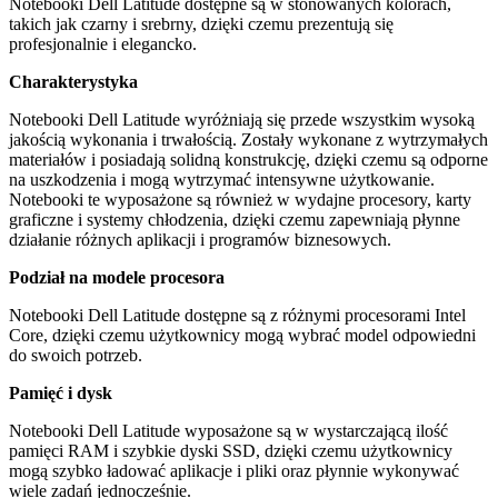
Notebooki
Dell Latitude
dostępne są w stonowanych kolorach,
takich jak czarny i srebrny, dzięki czemu prezentują się
profesjonalnie i elegancko.
Charakterystyka
Notebooki
Dell Latitude
wyróżniają się przede wszystkim wysoką
jakością wykonania i trwałością. Zostały wykonane z wytrzymałych
materiałów i posiadają solidną konstrukcję, dzięki czemu są odporne
na uszkodzenia i mogą wytrzymać intensywne użytkowanie.
Notebooki te wyposażone są również w wydajne procesory, karty
graficzne i systemy chłodzenia, dzięki czemu zapewniają płynne
działanie różnych aplikacji i programów biznesowych.
Podział na modele procesora
Notebooki
Dell Latitude
dostępne są z różnymi procesorami
Intel
Core
, dzięki czemu użytkownicy mogą wybrać model odpowiedni
do swoich potrzeb.
Pamięć i dysk
Notebooki
Dell Latitude
wyposażone są w wystarczającą ilość
pamięci RAM i szybkie dyski SSD, dzięki czemu użytkownicy
mogą szybko ładować aplikacje i pliki oraz płynnie wykonywać
wiele zadań jednocześnie.