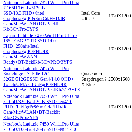
Notebook Latitude 7350 Win11Pro Ultra
7 165U/16GB/512GB
SSD/13.3'FHD+/Intel
Intel Core
1920X1200
Graphics/FgrPr&SmtCd/FHD/IR
Ultra 7
Cam/Mic/WLAN+BT/Backlit
Kb/3C/vPro/3YPS
Laptop Latitude 7450 Win11Pro Ultra 7
165H/16GB/1TB SSD/14.0
FHD+250nits/Intel
1920X1200
Graphics/FgrPr/FHD/IR
Cam/Mic/WWAN
Ready+BT/BcklKb/3C/vPRO/3YPS
Notebook Latitude 7455 Win11Pro
Snapdragon X Elite 12C
Qualcomm
32GB/512GBSSD Gen4/14.0 QHD+
Snapdragon®
2560x1600
Touch/UMA GPU/FgrPr/FHD/IR
X Elite
Cam/Mic/WLAN+BT/BcklKb/3C/3YPS
Notebook Latitude 7650 Win11Pro Ultra
7 165U/32GB/512GB SSD Gen4/16
FHD+/Int/FgrPr&SmtCd/FHD/IR
1920X1200
Cam/Mic/WLAN+BT/Backlit
Kb/3C/vPro/3YPS
Notebook Latitude 7450 Win11Pro Ultra
7 165U/16GB/512GB SSD Gen4/14.0