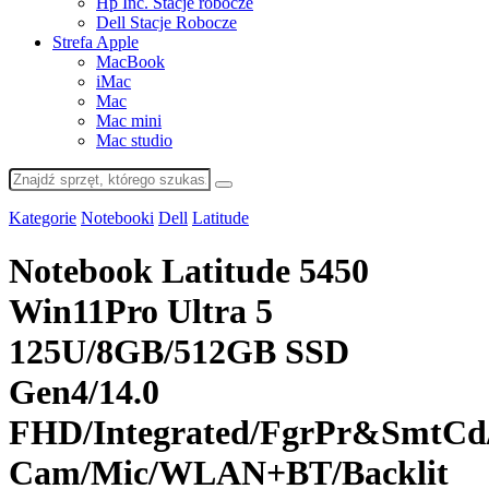
Hp Inc. Stacje robocze
Dell Stacje Robocze
Strefa Apple
MacBook
iMac
Mac
Mac mini
Mac studio
Kategorie
Notebooki
Dell
Latitude
Notebook Latitude 5450
Win11Pro Ultra 5
125U/8GB/512GB SSD
Gen4/14.0
FHD/Integrated/FgrPr&SmtC
Cam/Mic/WLAN+BT/Backlit