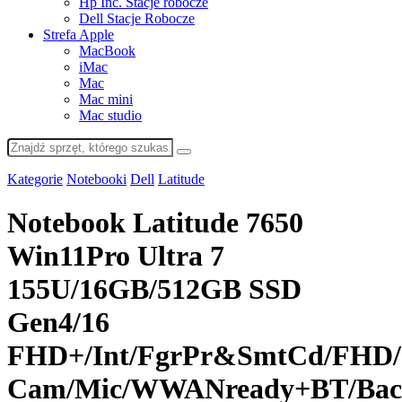
Hp Inc. Stacje robocze
Dell Stacje Robocze
Strefa Apple
MacBook
iMac
Mac
Mac mini
Mac studio
Kategorie
Notebooki
Dell
Latitude
Notebook Latitude 7650
Win11Pro Ultra 7
155U/16GB/512GB SSD
Gen4/16
FHD+/Int/FgrPr&SmtCd/FHD/
Cam/Mic/WWANready+BT/Back