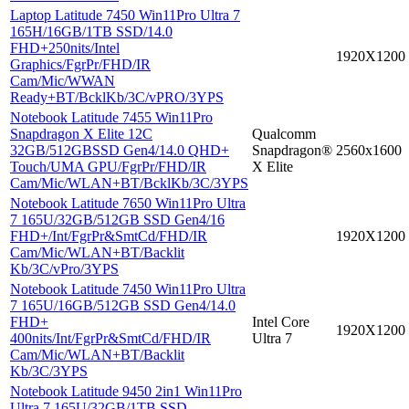
Laptop Latitude 7450 Win11Pro Ultra 7
165H/16GB/1TB SSD/14.0
FHD+250nits/Intel
1920X1200
Graphics/FgrPr/FHD/IR
Cam/Mic/WWAN
Ready+BT/BcklKb/3C/vPRO/3YPS
Notebook Latitude 7455 Win11Pro
Snapdragon X Elite 12C
Qualcomm
32GB/512GBSSD Gen4/14.0 QHD+
Snapdragon®
2560x1600
Touch/UMA GPU/FgrPr/FHD/IR
X Elite
Cam/Mic/WLAN+BT/BcklKb/3C/3YPS
Notebook Latitude 7650 Win11Pro Ultra
7 165U/32GB/512GB SSD Gen4/16
FHD+/Int/FgrPr&SmtCd/FHD/IR
1920X1200
Cam/Mic/WLAN+BT/Backlit
Kb/3C/vPro/3YPS
Notebook Latitude 7450 Win11Pro Ultra
7 165U/16GB/512GB SSD Gen4/14.0
FHD+
Intel Core
1920X1200
400nits/Int/FgrPr&SmtCd/FHD/IR
Ultra 7
Cam/Mic/WLAN+BT/Backlit
Kb/3C/3YPS
Notebook Latitude 9450 2in1 Win11Pro
Ultra 7 165U/32GB/1TB SSD