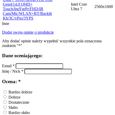
Gen4/14.0 QHD+
Intel Core
2560x1600
Touch/Int/FgrPr/FHD/IR
Ultra 7
Cam/Mic/WLAN+BT/Backlit
Kb/3C/vPro/3YPS
Inne
Dodaj swoją opinię o produkcie
Aby dodać opinie należy wypełnić wszystkie pola oznaczona
znakiem "*"
Dane oceniającego:
Email *
Imię / Nick *
Ocena: *
Bardzo dobrze
Dobrze
Dostatecznie
Słabo
Bardzo słabo