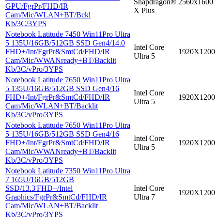
Snapdragon®
2560x1600
GPU/FgrPr/FHD/IR
X Plus
Cam/Mic/WLAN+BT/Bckl
Kb/3C/3YPS
Notebook Latitude 7450 Win11Pro Ultra
5 135U/16GB/512GB SSD Gen4/14.0
Intel Core
FHD+/Int/FgrPr&SmtCd/FHD/IR
1920X1200
Ultra 5
Cam/Mic/WWANready+BT/Backlit
Kb/3C/vPro/3YPS
Notebook Latitude 7650 Win11Pro Ultra
5 135U/16GB/512GB SSD Gen4/16
Intel Core
FHD+/Int/FgrPr&SmtCd/FHD/IR
1920X1200
Ultra 5
Cam/Mic/WLAN+BT/Backlit
Kb/3C/vPro/3YPS
Notebook Latitude 7650 Win11Pro Ultra
5 135U/16GB/512GB SSD Gen4/16
Intel Core
FHD+/Int/FgrPr&SmtCd/FHD/IR
1920X1200
Ultra 5
Cam/Mic/WWANready+BT/Backlit
Kb/3C/vPro/3YPS
Notebook Latitude 7350 Win11Pro Ultra
7 165U/16GB/512GB
SSD/13.3'FHD+/Intel
Intel Core
1920X1200
Graphics/FgrPr&SmtCd/FHD/IR
Ultra 7
Cam/Mic/WLAN+BT/Backlit
Kb/3C/vPro/3YPS