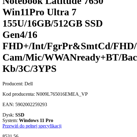
Notebook Latitude 7650
Win11Pro Ultra 7
155U/16GB/512GB SSD
Gen4/16
FHD+/Int/FgrPr&SmtCd/FHD/
Cam/Mic/WWANready+BT/Back
Kb/3C/3YPS
Producent:
Dell
Kod producenta:
N009L765016EMEA_VP
EAN:
5902002259293
Dysk:
SSD
System:
Windows 11 Pro
Przewiń do pełnej specyfikacji
8531,56