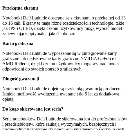
Przekątna ekranu
Notebooki
Dell Latitude
dostępne są z ekranami o przekątnej od 13
do 16 cali. Ekrany te mają różne rozdzielczości i technologie, takie
jak IPS i OLED, dzięki czemu użytkownicy mogą wybrać model
zapewniający optymalną jakość obrazu.
Karta graficzna
Notebooki
Dell Latitude
wyposażone są w zintegrowane karty
graficzne lub dedykowane karty graficzne
NVIDIA GeForce
i
AMD Radeon
, dzięki czemu użytkownicy mogą wybrać model
odpowiedni do swoich potrzeb graficznych.
Długość gwarancji
Notebooki
Dell Latitude
objęte są trzyletnią gwarancją producenta.
Istnieje możliwość wydłużenia gwarancji do 5 lat za dodatkową
opłatą.
Do kogo skierowana jest seria?
Seria notebooków
Dell Latitude
skierowana jest do profesjonalistów
i przedsiębiorstw, które szukają wytrzymałych, bezpiecznych i
niezawodnych laptopów do pracy w wymagających środowiskach.