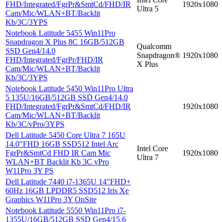
FHD/Integrated/FgrPr&SmtCd/FHD/IR
1920x1080
Ultra 5
Cam/Mic/WLAN+BT/Backlit
Kb/3C/3YPS
Notebook Latitude 5455 Win11Pro
Snapdragon X Plus 8C 16GB/512GB
Qualcomm
SSD Gen4/14.0
Snapdragon®
1920x1080
FHD/Integrated/FgrPr/FHD/IR
X Plus
Cam/Mic/WLAN+BT/Backlit
Kb/3C/3YPS
Notebook Latitude 5450 Win11Pro Ultra
5 135U/16GB/512GB SSD Gen4/14.0
FHD/Integrated/FgrPr&SmtCd/FHD/IR
1920x1080
Cam/Mic/WLAN+BT/Backlit
Kb/3C/vPro/3YPS
Dell Latitude 5450 Core Ultra 7 165U
14.0"FHD 16GB SSD512 Intel Arc
Intel Core
FgrPr&SmtCd FHD IR Cam Mic
1920x1080
Ultra 7
WLAN+BT Backlit Kb 3C vPro
W11Pro 3Y PS
Dell Latitude 7440 i7-1365U 14"FHD+
60Hz 16GB LPDDR5 SSD512 Iris Xe
Graphics W11Pro 3Y OnSite
Notebook Latitude 5550 Win11Pro i7-
1355U/16GB/512GB SSD Gen4/15.6