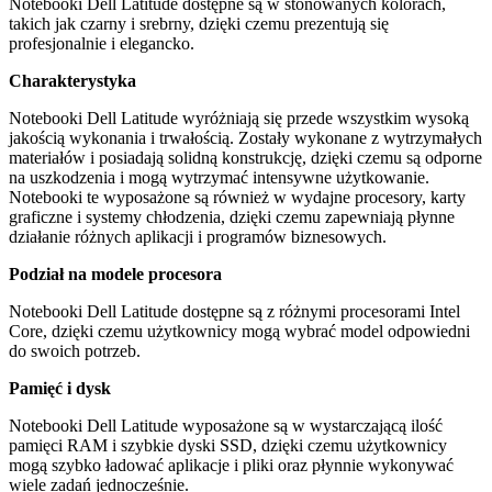
Notebooki
Dell Latitude
dostępne są w stonowanych kolorach,
takich jak czarny i srebrny, dzięki czemu prezentują się
profesjonalnie i elegancko.
Charakterystyka
Notebooki
Dell Latitude
wyróżniają się przede wszystkim wysoką
jakością wykonania i trwałością. Zostały wykonane z wytrzymałych
materiałów i posiadają solidną konstrukcję, dzięki czemu są odporne
na uszkodzenia i mogą wytrzymać intensywne użytkowanie.
Notebooki te wyposażone są również w wydajne procesory, karty
graficzne i systemy chłodzenia, dzięki czemu zapewniają płynne
działanie różnych aplikacji i programów biznesowych.
Podział na modele procesora
Notebooki
Dell Latitude
dostępne są z różnymi procesorami
Intel
Core
, dzięki czemu użytkownicy mogą wybrać model odpowiedni
do swoich potrzeb.
Pamięć i dysk
Notebooki
Dell Latitude
wyposażone są w wystarczającą ilość
pamięci RAM i szybkie dyski SSD, dzięki czemu użytkownicy
mogą szybko ładować aplikacje i pliki oraz płynnie wykonywać
wiele zadań jednocześnie.