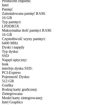
Producent chipsetu:
Intel
Pamięć
Zainstalowana pamięć RAM:
16 GB
Typ pamięci:
LPDDR5X
Maksymalna ilość pamięci RAM:
16 GB
Częstotliwość szyny pamięci:
6400 MHz
Dyski i napędy
Typ dysku:
SSD
Napęd optyczny:
brak
interfejs dysku SSD:
PCI-Express
Pojemność Dysku:
512 GB
Grafika
Rodzaj karty graficznej:
Zintegrowana
Model karty zintegrowanej:
Intel Graphics