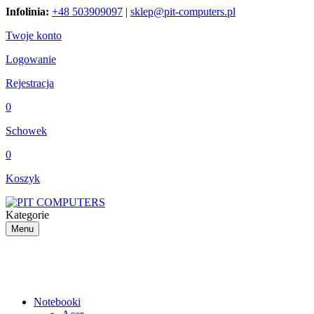
Infolinia:
+48 503909097
|
sklep@pit-computers.pl
Twoje konto
Logowanie
Rejestracja
0
Schowek
0
Koszyk
Kategorie
Menu
Notebooki