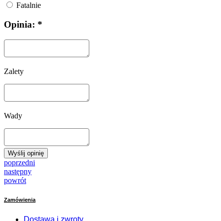
Fatalnie
Opinia: *
Zalety
Wady
Wyślij opinię
poprzedni
następny
powrót
Zamówienia
Dostawa i zwroty