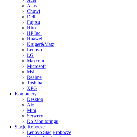
Acer
Asus
Chuwi
Dell
Fujitsu
Hiro
HP Inc.
Huawei
Kruger&Matz
Lenovo
LG
Maxcom
Microsoft
Msi
Realme
Toshiba
XPG
Komputery
Desktop
Aio
Mini
Serwery
Do Monitoringu
Stacje Robocze
Lenovo Stacje robocze