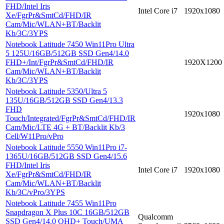
FHD/Intel Iris
Intel Core i7
1920x1080
Xe/FgrPr&SmtCd/FHD/IR
Cam/Mic/WLAN+BT/Backlit
Kb/3C/3YPS
Notebook Latitude 7450 Win11Pro Ultra
5 125U/16GB/512GB SSD Gen4/14.0
FHD+/Int/FgrPr&SmtCd/FHD/IR
1920X1200
Cam/Mic/WLAN+BT/Backlit
Kb/3C/3YPS
Notebook Latitude 5350/Ultra 5
135U/16GB/512GB SSD Gen4/13.3
FHD
1920x1080
Touch/Integrated/FgrPr&SmtCd/FHD/IR
Cam/Mic/LTE 4G + BT/Backlit Kb/3
Cell/W11Pro/vPro
Notebook Latitude 5550 Win11Pro i7-
1365U/16GB/512GB SSD Gen4/15.6
FHD/Intel Iris
Intel Core i7
1920x1080
Xe/FgrPr&SmtCd/FHD/IR
Cam/Mic/WLAN+BT/Backlit
Kb/3C/vPro/3YPS
Notebook Latitude 7455 Win11Pro
Snapdragon X Plus 10C 16GB/512GB
Qualcomm
SSD Gen4/14.0 QHD+ Touch/UMA